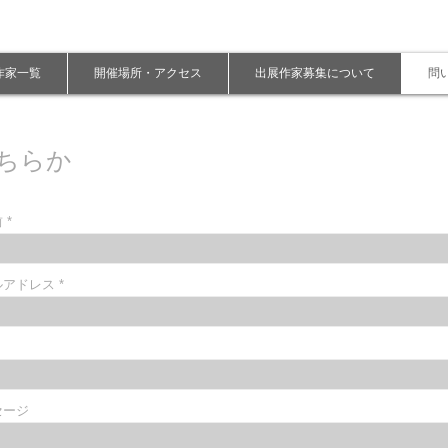
展作家一覧
開催場所・アクセス
出展作家募集について
問
ちらか
前
ルアドレス
セージ